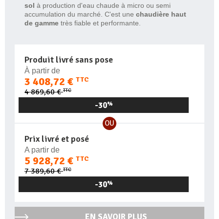
sol
à production d'eau chaude à micro ou semi
accumulation du marché. C'est une
chaudière haut
de gamme
très fiable et performante.
Produit livré sans pose
À partir de
3 408,72 €
TTC
TTC
4 869,60 €
-30
%
OU
Prix livré et posé
A partir de
5 928,72 €
TTC
TTC
7 389,60 €
-30
%
EN SAVOIR PLUS