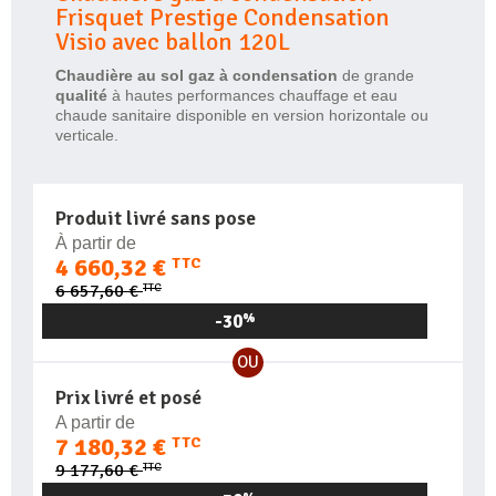
Frisquet Prestige Condensation
Visio avec ballon 120L
Chaudière au sol gaz à condensation
de grande
qualité
à hautes performances chauffage et eau
chaude sanitaire disponible en version horizontale ou
verticale.
Produit livré sans pose
À partir de
4 660,32 €
TTC
TTC
6 657,60 €
-30
%
OU
Prix livré et posé
A partir de
7 180,32 €
TTC
TTC
9 177,60 €