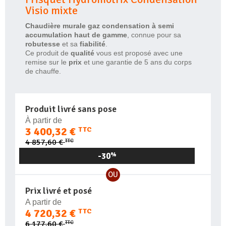
Visio mixte
Chaudière
murale gaz condensation à semi
accumulation haut de gamme
, connue pour sa
robutesse
et sa
fiabilité
.
Ce produit de
qualité
vous est proposé avec une
remise sur le
prix
et une garantie de 5 ans du corps
de chauffe.
Produit livré sans pose
À partir de
3 400,32 €
TTC
TTC
4 857,60 €
-30
%
OU
Prix livré et posé
A partir de
4 720,32 €
TTC
TTC
6 177,60 €