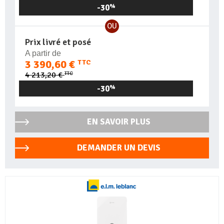
-30
%
OU
Prix livré et posé
A partir de
3 390,60 €
TTC
TTC
4 213,20 €
-30
%
EN SAVOIR PLUS
DEMANDER UN DEVIS