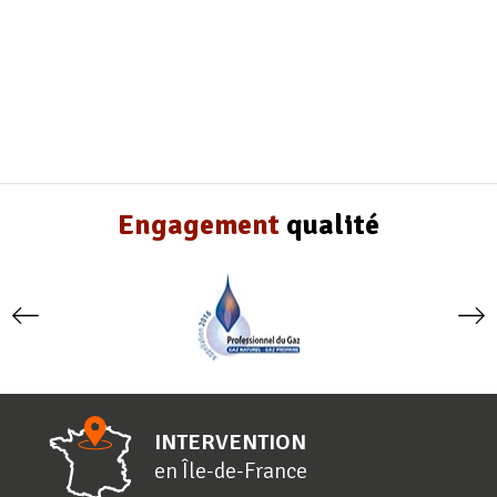
Engagement
qualité
INTERVENTION
en
Î
le-de-
F
rance