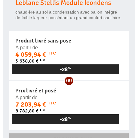
Leblanc Stellis Module Icondens
chaudière au sol à condensation avec ballon intégré
de faible largeur possédant un grand confort sanitaire.
Produit livré sans pose
À partir de
4 059,94 €
TTC
TTC
5 638,80 €
-28
%
OU
Prix livré et posé
A partir de
7 203,94 €
TTC
TTC
8 782,80 €
-28
%