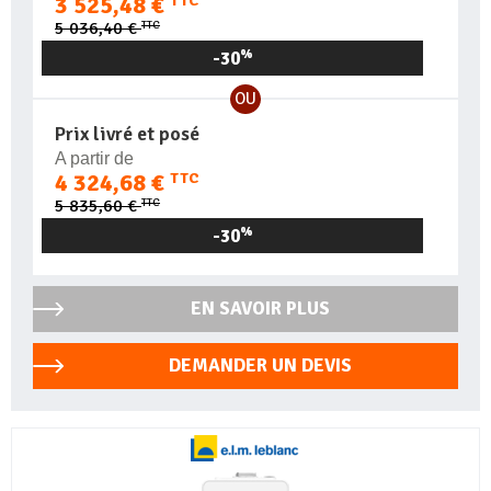
3 525,48 €
TTC
TTC
5 036,40 €
-30
%
OU
Prix livré et posé
A partir de
4 324,68 €
TTC
TTC
5 835,60 €
-30
%
EN SAVOIR PLUS
DEMANDER UN DEVIS