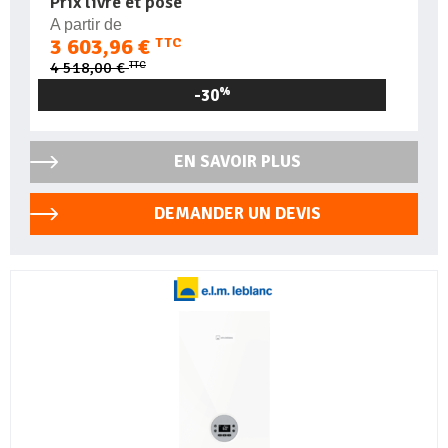
Prix livré et posé
A partir de
3 603,96 €
TTC
TTC
4 518,00 €
-30
%
EN SAVOIR PLUS
DEMANDER UN DEVIS