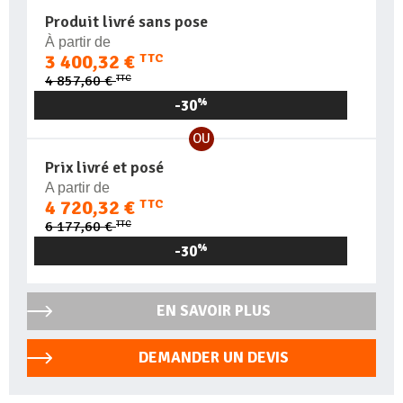
Produit livré sans pose
À partir de
3 400,32 €
TTC
TTC
4 857,60 €
-30
%
OU
Prix livré et posé
A partir de
4 720,32 €
TTC
TTC
6 177,60 €
-30
%
EN SAVOIR PLUS
DEMANDER UN DEVIS