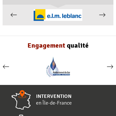
Engagement
qualité
INTERVENTION
en
Î
le-de-
F
rance