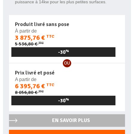
puissance à 14kw pour les plus petites surfaces.
Produit livré sans pose
À partir de
3 875,76 €
TTC
TTC
5 536,80 €
-30
%
OU
Prix livré et posé
A partir de
6 395,76 €
TTC
TTC
8 056,80 €
-30
%
EN SAVOIR PLUS