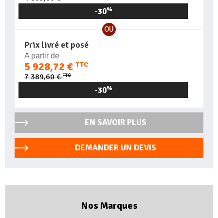
-30
%
OU
Prix livré et posé
A partir de
5 928,72 €
TTC
TTC
7 389,60 €
-30
%
EN SAVOIR PLUS
DEMANDER UN DEVIS
Nos Marques