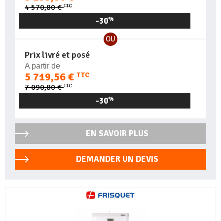
TTC
4 570,80 €
-30
%
OU
Prix livré et posé
A partir de
5 719,56 €
TTC
TTC
7 090,80 €
-30
%
EN SAVOIR PLUS
DEMANDER UN DEVIS