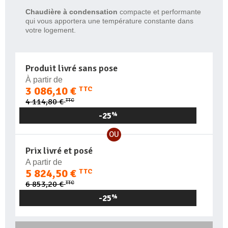
Chaudière
à condensation
compacte et performante
qui vous apportera une température constante dans
votre logement.
Produit livré sans pose
À partir de
3 086,10 €
TTC
TTC
4 114,80 €
-25
%
OU
Prix livré et posé
A partir de
5 824,50 €
TTC
TTC
6 853,20 €
-25
%