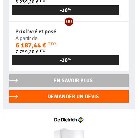
TTC
5 239,20 €
-30
%
OU
Prix livré et posé
A partir de
6 187,44 €
TTC
TTC
7 759,20 €
-30
%
EN SAVOIR PLUS
DEMANDER UN DEVIS