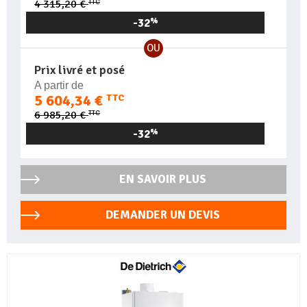
TTC
4 315,20 €
-32
%
OU
Prix livré et posé
A partir de
5 604,34 €
TTC
TTC
6 985,20 €
-32
%
EN SAVOIR PLUS
DEMANDER UN DEVIS