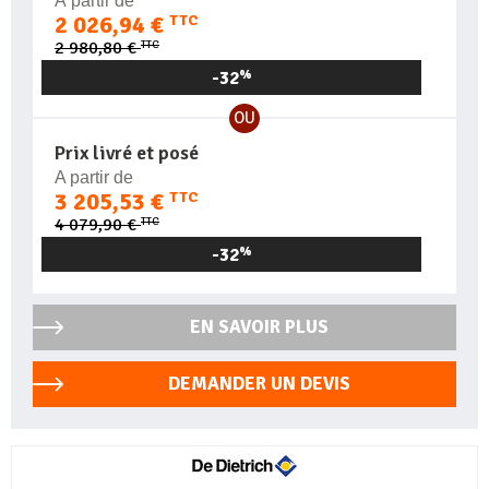
À partir de
2 026,94 €
TTC
TTC
2 980,80 €
-32
%
OU
Prix livré et posé
A partir de
3 205,53 €
TTC
TTC
4 079,90 €
-32
%
EN SAVOIR PLUS
DEMANDER UN DEVIS