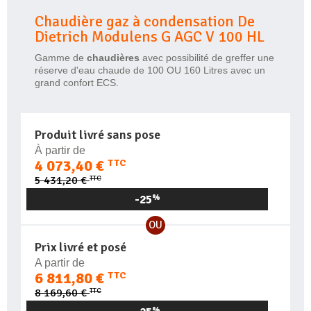
Chaudière gaz à condensation De
Dietrich Modulens G AGC V 100 HL
Gamme de
chaudières
avec possibilité de greffer une
réserve d'eau chaude de 100 OU 160 Litres avec un
grand confort ECS.
Produit livré sans pose
À partir de
4 073,40 €
TTC
TTC
5 431,20 €
-25
%
OU
Prix livré et posé
A partir de
6 811,80 €
TTC
TTC
8 169,60 €
%