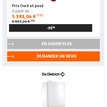
Prix livré et posé
A partir de
5 381,04 €
TTC
TTC
6 607,20 €
-30
%
EN SAVOIR PLUS
DEMANDER UN DEVIS