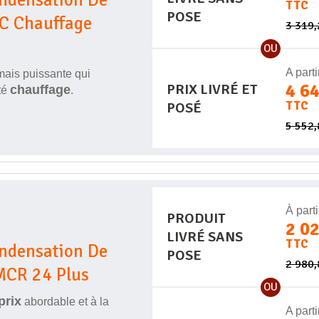
TTC
POSE
GC Chauffage
3 319
OU
A parti
 mais puissante qui
4 6
PRIX LIVRÉ ET
chauffage
ôté
.
TTC
POSÉ
5 552
À parti
PRODUIT
2 0
LIVRÉ SANS
TTC
ondensation De
POSE
2 980
MCR 24 Plus
OU
prix
abordable et à la
A parti