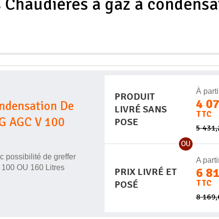
 Chaudières à gaz à condensa
À parti
PRODUIT
4 0
ondensation De
LIVRÉ SANS
TTC
 G AGC V 100
POSE
5 431
OU
 possibilité de greffer
A parti
 100 OU 160 Litres
6 8
PRIX LIVRÉ ET
TTC
POSÉ
8 169