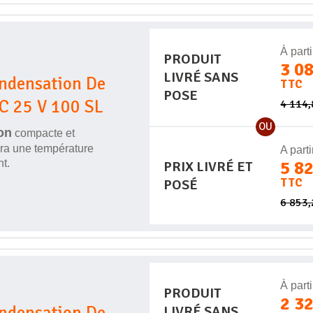
À parti
PRODUIT
3 0
LIVRÉ SANS
ondensation De
TTC
POSE
C 25 V 100 SL
4 114
OU
on
compacte et
era une température
A parti
t.
5 8
PRIX LIVRÉ ET
TTC
POSÉ
6 853
À parti
PRODUIT
2 3
ondensation De
LIVRÉ SANS