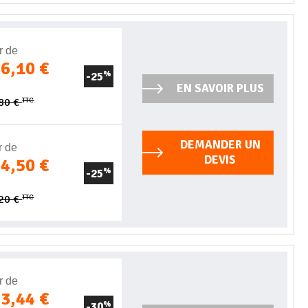
r de
86,10 €
-25
%
EN SAVOIR PLUS
TTC
,80 €
DEMANDER UN
r de
DEVIS
24,50 €
-25
%
TTC
,20 €
r de
23,44 €
-30
%