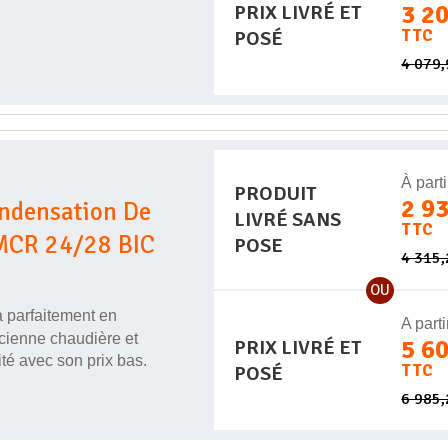
3 2
PRIX LIVRÉ ET
TTC
POSÉ
4 079
À parti
PRODUIT
2 9
ondensation De
LIVRÉ SANS
TTC
 MCR 24/28 BIC
POSE
4 315
OU
 parfaitement en
A parti
cienne chaudière et
5 6
PRIX LIVRÉ ET
té avec son prix bas.
TTC
POSÉ
6 985