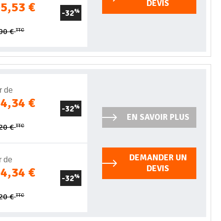
DEVIS
05,53 €
-32
%
TTC
,90 €
r de
34,34 €
-32
%
EN SAVOIR PLUS
TTC
,20 €
DEMANDER UN
r de
DEVIS
04,34 €
-32
%
TTC
,20 €