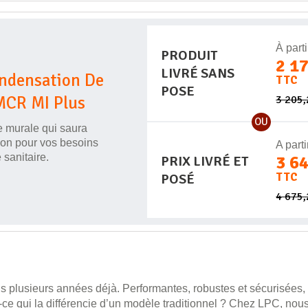
À parti
PRODUIT
2 1
LIVRÉ SANS
ondensation De
TTC
POSE
MCR MI Plus
3 205
OU
e murale qui saura
tion pour vos besoins
A parti
sanitaire.
3 6
PRIX LIVRÉ ET
TTC
POSÉ
4 675
s plusieurs années déjà. Performantes, robustes et sécurisées, 
st-ce qui la différencie d’un modèle traditionnel ? Chez LPC, n