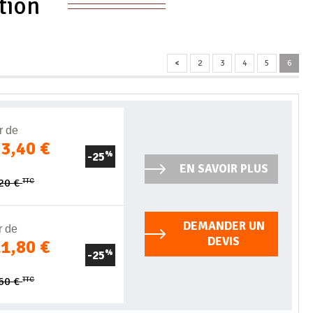
tion
<
2
3
4
5
6
r de
73,40 €
-25
%
EN SAVOIR PLUS
TTC
,20 €
DEMANDER UN
r de
DEVIS
11,80 €
-25
%
TTC
,60 €