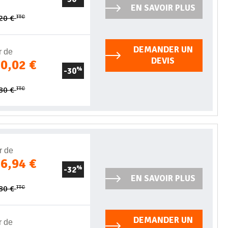
EN SAVOIR PLUS
TTC
,20 €
DEMANDER UN
r de
DEVIS
40,02 €
-30
%
TTC
,80 €
r de
26,94 €
-32
%
EN SAVOIR PLUS
TTC
,80 €
DEMANDER UN
r de