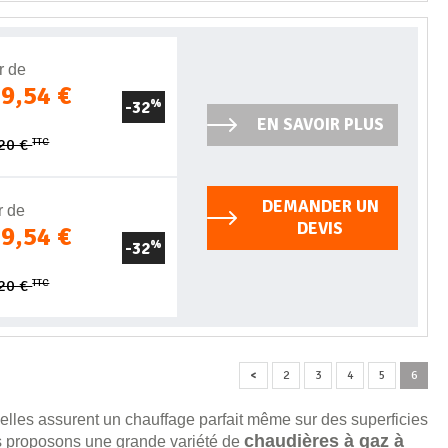
r de
79,54 €
-32
%
EN SAVOIR PLUS
TTC
,20 €
DEMANDER UN
r de
DEVIS
49,54 €
-32
%
TTC
,20 €
<
2
3
4
5
6
elles assurent un chauffage parfait même sur des superficies
chaudières à gaz à
ous proposons une grande variété de