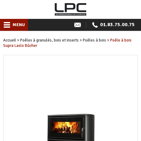
01.83.75.00.75
MENU
Accueil
>
Poêles à granulés, bois et inserts
>
Poêles à bois
>
Poêle à bois
Supra Laslo Bûcher