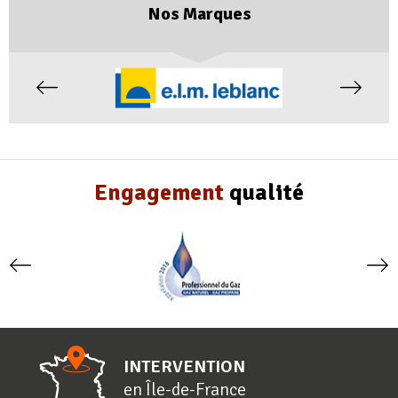
Nos Marques
Engagement
qualité
INTERVENTION
en
Î
le-de-
F
rance