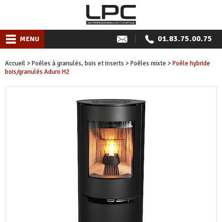
01.83.75.00.75
MENU
Accueil
>
Poêles à granulés, bois et inserts
>
Poêles mixte
>
Poêle hybride
bois/granulés Aduro H2