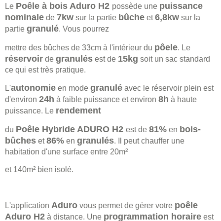
Poêle à bois Aduro H2
puissance
Le
possède une
nominale
7kw
bûche
6,8kw
de
sur la partie
et
sur la
granulé
partie
. Vous pourrez
pôele
mettre des bûches de 33cm à l'intérieur du
. Le
réservoir
granulés
15kg
de
est de
soit un sac standard
ce qui est très pratique.
autonomie
granulé
L'
en mode
avec le réservoir plein est
24h
8h
d'environ
à faible puissance et environ
à haute
rendement
puissance. Le
Poêle Hybride ADURO H2
81%
bois-
du
est de
en
bûches
86%
granulés
et
en
. Il peut chauffer une
habitation d'une surface entre 20m²
et 140m² bien isolé.
Aduro
poêle
L'application
vous permet de gérer votre
Aduro H2
programmation horaire
à distance. Une
est