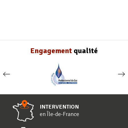
Engagement
qualité
INTERVENTION
en
Î
le-de-
F
rance