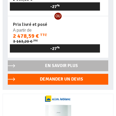
-27
%
OU
Prix livré et posé
A partir de
2 478,59 €
TTC
TTC
3 163,20 €
-27
%
EN SAVOIR PLUS
DEMANDER UN DEVIS