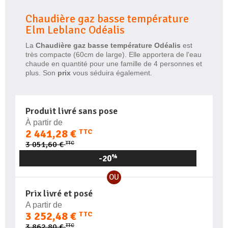
Chaudière gaz basse température
Elm Leblanc Odéalis
La
Chaudière gaz basse température Odéalis
est
très compacte (60cm de large). Elle apportera de l'eau
chaude en quantité pour une famille de 4 personnes et
plus. Son
prix
vous séduira également.
Produit livré sans pose
À partir de
2 441,28 €
TTC
TTC
3 051,60 €
-20
%
OU
Prix livré et posé
A partir de
3 252,48 €
TTC
TTC
3 862,80 €