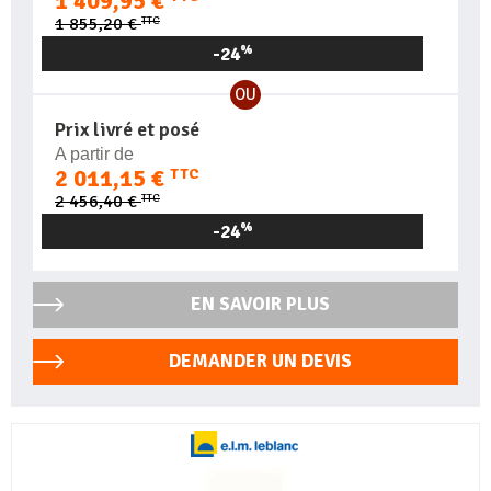
1 409,95 €
TTC
1 855,20 €
-24
%
OU
Prix livré et posé
A partir de
2 011,15 €
TTC
TTC
2 456,40 €
-24
%
EN SAVOIR PLUS
DEMANDER UN DEVIS