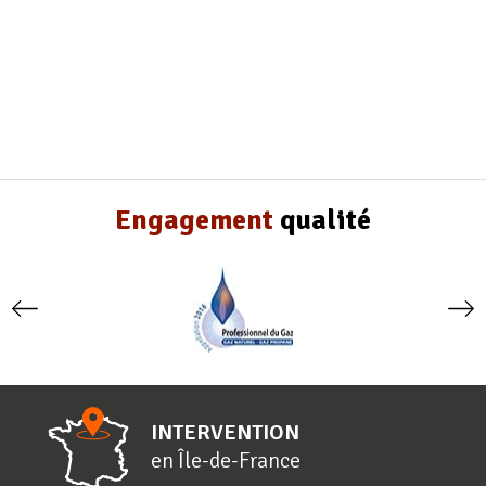
Engagement
qualité
INTERVENTION
en
Î
le-de-
F
rance