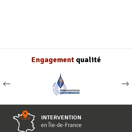
Engagement
qualité
INTERVENTION
en
Î
le-de-
F
rance