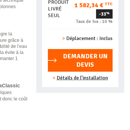
le technique
PRODUIT
1 582,34 €
TTC
colonnes
LIVRÉ
-33
%
SEUL
Taux de tva :
10 %
gre la
Déplacement :
Inclus
ure grâce à
ilité de l'eau
a évite à la
DEMANDER UN
imanter 1
DEVIS
Détails de l'installation
Classic
elques
 donc le coût