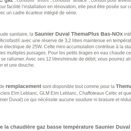
C gaz
, conduits "shunt", conduits "alsace", conduit pour alvéo
ur facilité l'installation en rénovation, elle peut être posée sur 
c un cadre écarteur intégré de série.
Saunier Duval ThemaPlus Bas-NOx
ude sanitaire, la
intè
icrofast® avec une réserve de 3,2 litres maintenue en températ
e électrique de 25W. Cette mini-accumulation contribue à la stab
es multiples puisages. Pour les petits tirages en eau chaude cel
se rallumer. Avec ses 12 litres/minute de débit, vous pourrez al
er et une douche.
remplacement
Thema
 de
sont disponible tout comme pour la
cleis Elm Leblanc, GLM Elm Leblanc, Chaffoteaux Celtic et qu
er Duval) ce qui nécéssite aucune soudure ni brasure et réduit
de la chaudière gaz basse température Saunier Duval