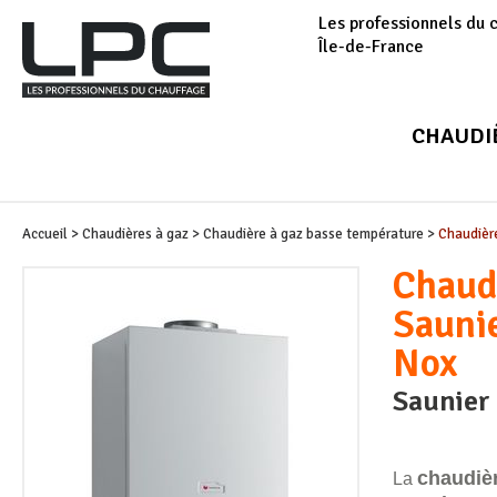
Les professionnels du 
Île-de-France
CHAUDI
Accueil
>
Chaudières à gaz
>
Chaudière à gaz basse température
>
Chaudièr
Chaud
Sauni
Nox
Saunier
chaudiè
La