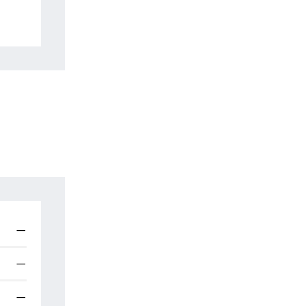
—
—
—