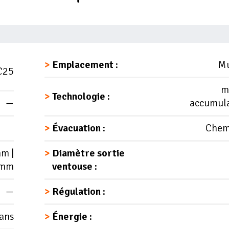
Emplacement :
Mu
C25
m
Technologie :
—
accumul
Évacuation :
Chem
mm |
Diamètre sortie
 mm
ventouse :
—
Régulation :
ans
Énergie :