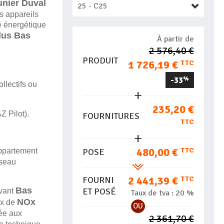
nier Duval
s appareils
é énergétique
us Bas
À partir de
2 576,40 €
PRODUIT
1 726,19 €
TTC
-33
%
llectifs ou
235,20 €
 Pilot).
FOURNITURES
TTC
480,00 €
TTC
ppartement
POSE
éseau
2 441,39 €
TTC
FOURNI
Bas
ET POSÉ
vant
Taux de tva :
20 %
NOx
ux de
OU
dée aux
2 361,70 €