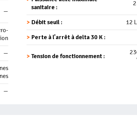
2
sanitaire :
—
Débit seuil :
12 
ro-
Perte à l'arrêt à delta 30 K :
ion
23
—
Tension de fonctionnement :
nnes
nnes
—