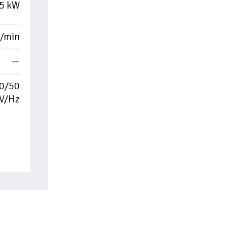
5 kW
L/min
—
0/50
V/Hz