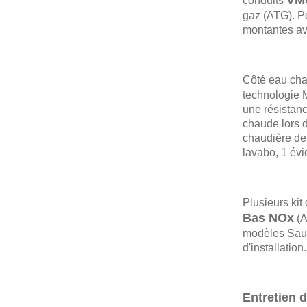
VM
conduits
gaz (ATG). Po
montantes ave
Côté eau cha
technologie M
une résistanc
chaude lors d
chaudière de 
lavabo, 1 évi
Plusieurs kit
Bas NOx
(A
modèles Sauni
d'installation.
Entretien 