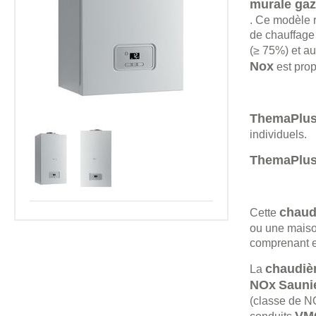
murale gaz
. Ce modèle 
de chauffage 
(≥ 75%) et a
Nox
est pro
ThemaPlus
individuels.
ThemaPlus
chaud
Cette
ou une maison
comprenant e
chaudiè
La
NOx
Sauni
(classe de NO