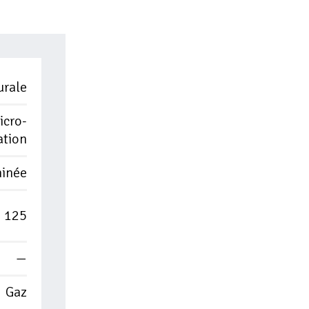
rale
icro-
ation
inée
125
—
Gaz