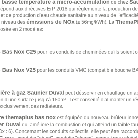
 basse température à micro-accumulation
Sau
de chez
répond aux diréctives ErP 2018 qui règlemente la production de
et de production d'eau chaude sanitaire au niveau de l'efficacit
émissions de NOx
ThemaPl
u niveau des
(≤ 56mg/kWh). La
posée en 2 modèles:
 Bas Nox C25
pour les conduits de cheminées qu'ils soient co
 Bas Nox V25
pour les conduits VMC (compatible bouche BAZ
ière à gaz Saunier Duval
peut désservir en chauffage un a
 d'une surface jusqu'à 180m². Il est conseillé d'alimanter un r
xclusivement des radiateurs.
re themaplus bas nox
est équipée du nouveau brûleur inno
er Duval
qui améliore la combustion et qui atteind un faible ta
x : 6). Concernant les conduits collectifs, elle peut être raccor