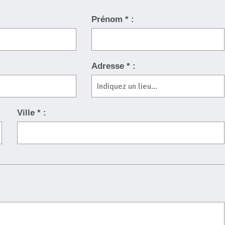
Prénom * :
Adresse * :
Extérieur :
le conduit de fumée et de
l'ensemble de l'habitation
Ville * :