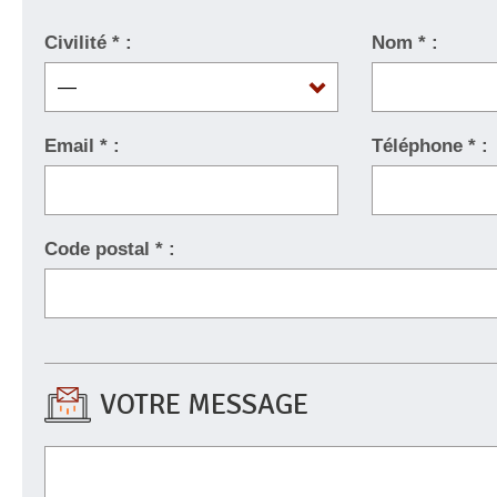
Civilité * :
Nom * :
Email * :
Téléphone * :
Intérieur :
la chaudière et son
environnement
Code postal * :
VOTRE MESSAGE