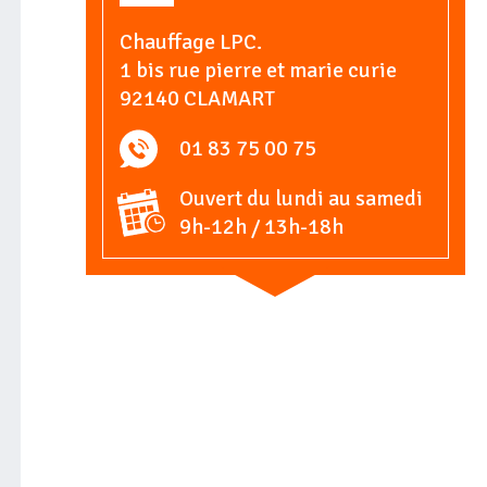
Chauffage LPC.
1 bis rue pierre et marie curie
92140 CLAMART
01 83 75 00 75
Ouvert du lundi au samedi
9h-12h / 13h-18h