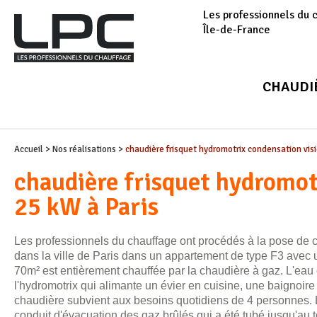
Les professionnels du 
Île-de-France
CHAUDI
Accueil
>
Nos réalisations
>
chaudière frisquet hydromotrix condensation visi
chaudière frisquet hydromot
25 kW à Paris
Les professionnels du chauffage ont procédés à la pose de 
dans la ville de Paris dans un appartement de type F3 avec u
70m² est entièrement chauffée par la chaudière à gaz. L'eau
l'hydromotrix qui alimante un évier en cuisine, une baignoire
chaudière subvient aux besoins quotidiens de 4 personnes. 
conduit d'évacuation des gaz brûlés qui a été tubé jusqu'a