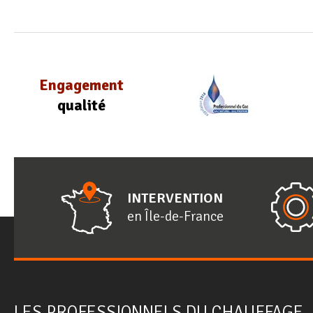
Engagement
qualité
INTERVENTION
en
Î
le-de-
F
rance
LES PROFESSIONNELS DU CHAUFFAGE