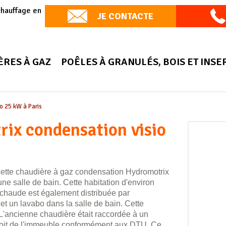
chauffage en
JE CONTACTE
ÈRES À GAZ
POÊLES À GRANULÉS, BOIS ET INSE
o 25 kW à Paris
rix condensation visio
cette chaudière à gaz condensation Hydromotrix
ne salle de bain. Cette habitation d'environ
 chaude est également distribuée par
 et un lavabo dans la salle de bain. Cette
L'ancienne chaudière était raccordée à un
u toit de l'immeuble conformément aux DTU. Ce