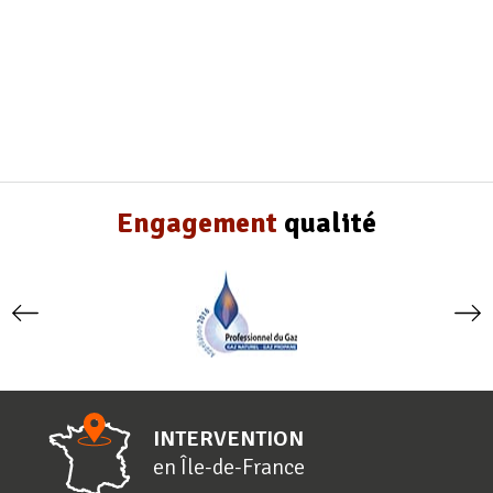
Engagement
qualité
INTERVENTION
en
Î
le-de-
F
rance