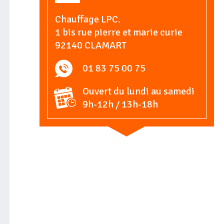
Chauffage LPC.
1 bis rue pierre et marie curie
92140 CLAMART
01 83 75 00 75
Ouvert du lundi au samedi
9h-12h / 13h-18h