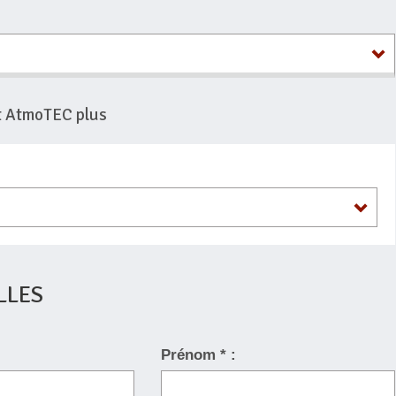
nt AtmoTEC plus
LLES
Prénom * :