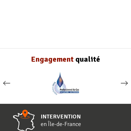
Engagement
qualité
INTERVENTION
en
Î
le-de-
F
rance