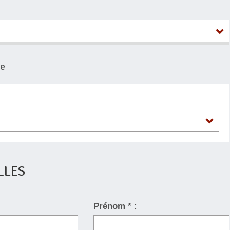
ge
LLES
Prénom * :