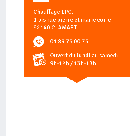
Chauffage LPC.
1 bis rue pierre et marie curie
92140 CLAMART
01 83 75 00 75
Ouvert du lundi au samedi
9h-12h / 13h-18h