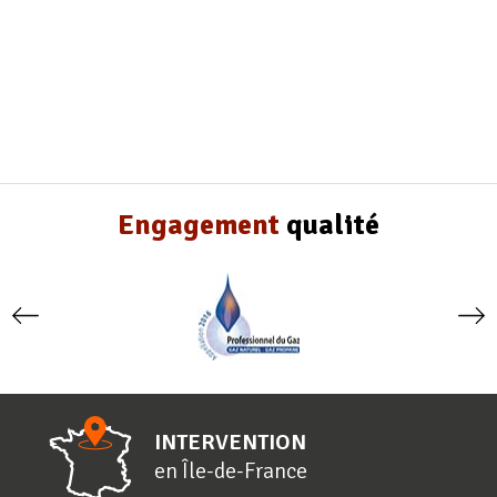
Engagement
qualité
INTERVENTION
en
Î
le-de-
F
rance