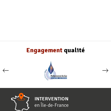
Engagement
qualité
INTERVENTION
en
Î
le-de-
F
rance