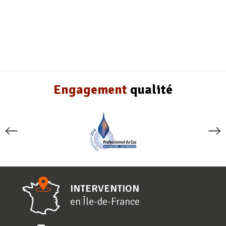
Engagement
qualité
INTERVENTION
en
Î
le-de-
F
rance