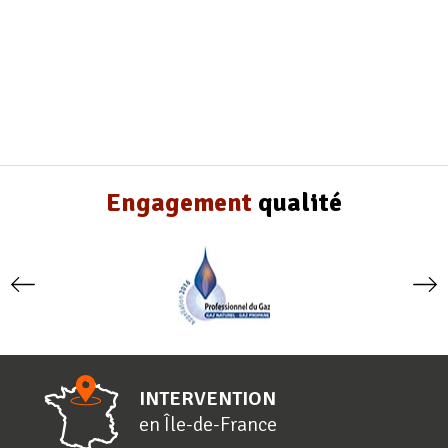
Engagement
qualité
INTERVENTION
en
Î
le-de-
F
rance