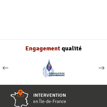
Engagement
qualité
INTERVENTION
en
Î
le-de-
F
rance