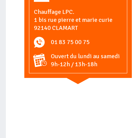
Chauffage LPC.
1 bis rue pierre et marie curie
92140 CLAMART
01 83 75 00 75
Ouvert du lundi au samedi
9h-12h / 13h-18h