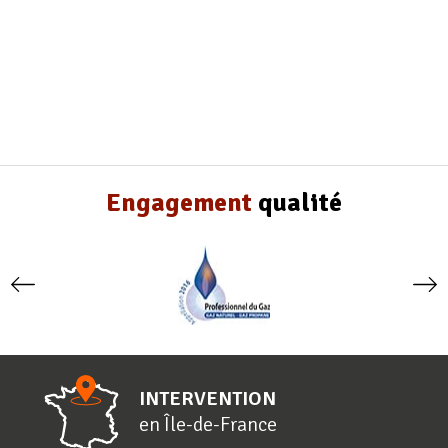
Engagement
qualité
INTERVENTION
en
Î
le-de-
F
rance