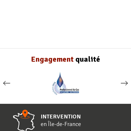
Engagement
qualité
INTERVENTION
en
Î
le-de-
F
rance