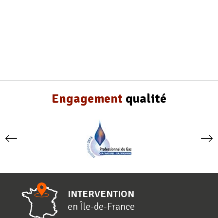
Engagement
qualité
INTERVENTION
en
Î
le-de-
F
rance