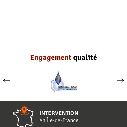
Engagement
qualité
INTERVENTION
en
Î
le-de-
F
rance