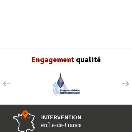
Engagement
qualité
INTERVENTION
en
Î
le-de-
F
rance