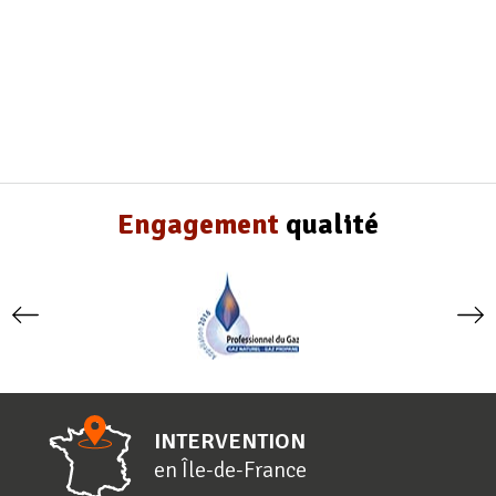
Engagement
qualité
INTERVENTION
en
Î
le-de-
F
rance