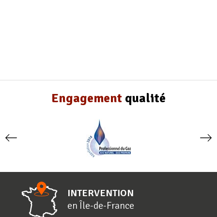
Engagement
qualité
INTERVENTION
en
Î
le-de-
F
rance