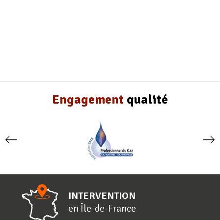
Engagement
qualité
INTERVENTION
en
Î
le-de-
F
rance