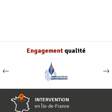
Engagement
qualité
INTERVENTION
en
Î
le-de-
F
rance