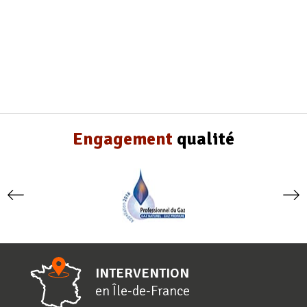
Engagement
qualité
INTERVENTION
en
Î
le-de-
F
rance