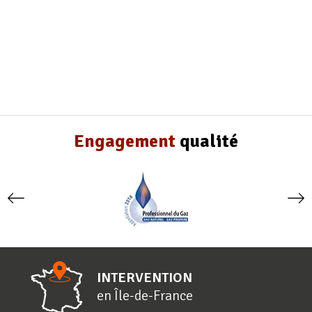
Engagement
qualité
INTERVENTION
en
Î
le-de-
F
rance