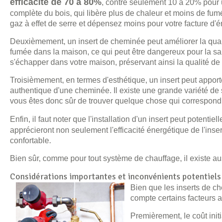
efficacité de 70 à 80%
, contre seulement 10 à 20% pour u
complète du bois, qui libère plus de chaleur et moins de fu
gaz à effet de serre et dépensez moins pour votre facture d'é
Deuxièmement, un insert de cheminée peut améliorer la qualité
fumée dans la maison, ce qui peut être dangereux pour la 
s'échapper dans votre maison, préservant ainsi la qualité de l
Troisièmement, en termes d'esthétique, un insert peut appor
authentique d'une cheminée. Il existe une grande variété de sty
vous êtes donc sûr de trouver quelque chose qui correspond 
Enfin, il faut noter que l'installation d'un insert peut potentie
apprécieront non seulement l'efficacité énergétique de l'inser
confortable.
Bien sûr, comme pour tout système de chauffage, il existe aus
Considérations importantes et inconvénients potentiels
Bien que les inserts de c
compte certains facteurs a
Premièrement, le coût initi