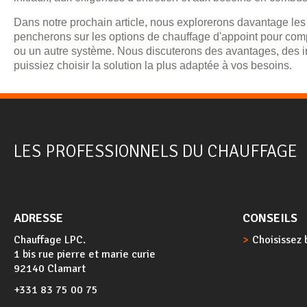
Dans notre prochain article, nous explorerons davantage les 
pencherons sur les options de chauffage d'appoint pour compl
ou un autre système. Nous discuterons des avantages, des in
puissiez choisir la solution la plus adaptée à vos besoins.
LES PROFESSIONNELS DU CHAUFFAGE
ADRESSE
CONSEILS
Chauffage LPC.
Choisissez 
1 bis rue pierre et marie curie
92140 Clamart
+331 83 75 00 75