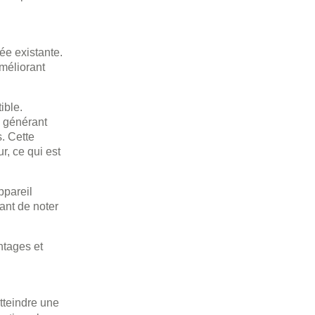
ée existante.
améliorant
ible.
, générant
. Cette
r, ce qui est
appareil
ant de noter
ntages et
tteindre une