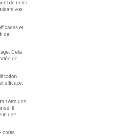
ient de noter
duisant vos
efficaces et
it de
fage. Cela
ortée de
fication
t efficace.
ait être une
née. Il
eur, une
x coûts