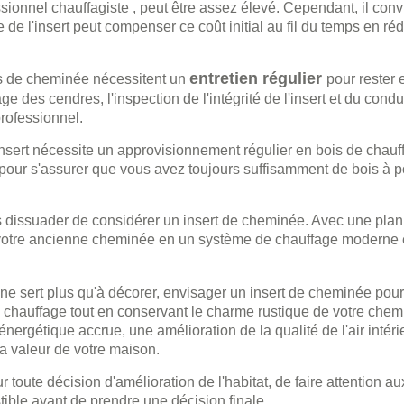
ssionnel chauffagiste
, peut être assez élevé. Cependant, il conv
e de l'insert peut compenser ce coût initial au fil du temps en ré
entretien régulier
s de cheminée nécessitent un
pour rester 
age des cendres, l'inspection de l'intégrité de l'insert et du condu
rofessionnel.
 insert nécessite un approvisionnement régulier en bois de chauf
 pour s'assurer que vous avez toujours suffisamment de bois à p
 dissuader de considérer un insert de cheminée. Avec une plani
er votre ancienne cheminée en un système de chauffage moderne e
ne sert plus qu'à décorer, envisager un insert de cheminée pourr
e chauffage tout en conservant le charme rustique de votre chemi
rgétique accrue, une amélioration de la qualité de l'air intéri
a valeur de votre maison.
toute décision d'amélioration de l'habitat, de faire attention au
tible avant de prendre une décision finale.