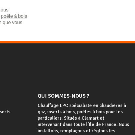
nous
n
poêle à bois
in que vous
QUI SOMMES-NOUS ?
Chauffage LPC spécialiste en chaudières à
nserts
gaz, inserts à bois, poêles à bois
pour les
particuliers. Situés à Clamart et
intervenant dans toute l’Île de France. Nous
installons, remplaçons et réglons les