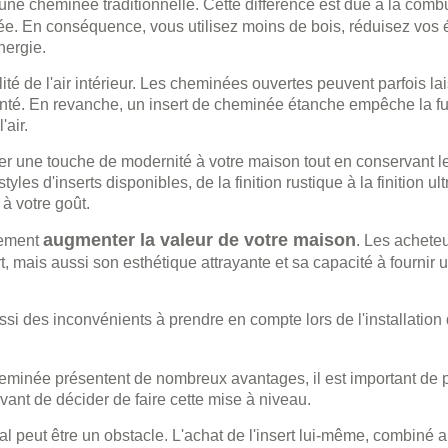
ne cheminée traditionnelle. Cette différence est due à la comb
mée. En conséquence, vous utilisez moins de bois, réduisez vos
nergie.
 de l'air intérieur. Les cheminées ouvertes peuvent parfois lais
santé. En revanche, un insert de cheminée étanche empêche la 
'air.
ter une touche de modernité à votre maison tout en conservant 
les d'inserts disponibles, de la finition rustique à la finition u
à votre goût.
augmenter la valeur de votre maison
llement
. Les acheteu
t, mais aussi son esthétique attrayante et sa capacité à fournir
si des inconvénients à prendre en compte lors de l'installation d
heminée présentent de nombreux avantages, il est important de 
vant de décider de faire cette mise à niveau.
al peut être un obstacle. L'achat de l'insert lui-même, combiné a