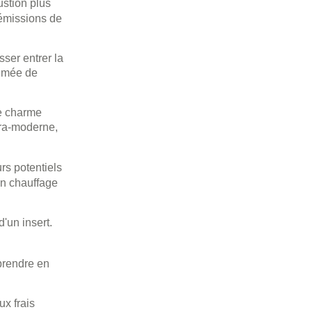
ustion plus
 émissions de
ser entrer la
fumée de
le charme
ltra-moderne,
rs potentiels
 un chauffage
'un insert.
prendre en
ux frais