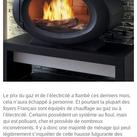
Le prix du gaz et de l’électricité a flambé ces derniers mois,
cela n’aura échappé à personne. Et pourtant la plupart des
foyers Français sont équipés de chauffage au gaz ou à
l’électricité. Certains possèdent un système au fioul, mais
qui est polluant, cher et possède de nombreux
inconvénients. Il y a donc une majorité de ménage qui peut
légitimement s’inquiéter de cette hausse fulgurante des