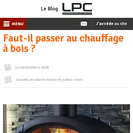
Le Blog
J'accède
au site
MENU
Faut-il passer au chauffage
à bois ?
Le 10/10/2022 à 18:00
Conseils et astuces
Inserts et poêles à bois