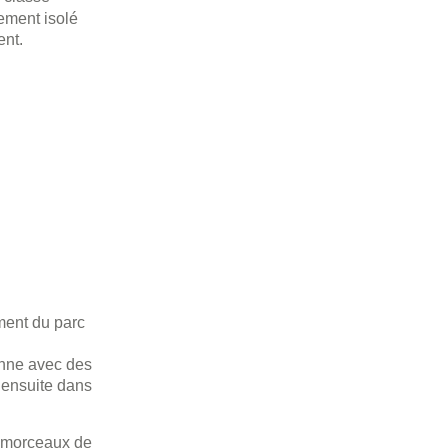
tement isolé
ent.
ement du parc
onne avec des
 ensuite dans
s morceaux de