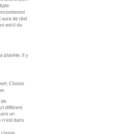
 type
rencontreront
’aura de réel
n est-il du
 planète. Il y
ert. Choisir
ue.
 de
t différent
dans un
 n’est dans
a classe