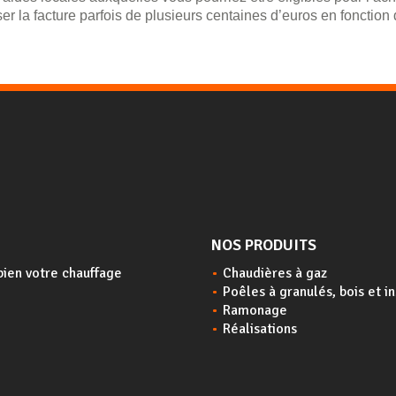
er la facture parfois de plusieurs centaines d’euros en fonction
NOS PRODUITS
bien votre chauffage
Chaudières à gaz
Poêles à granulés, bois et i
Ramonage
Réalisations