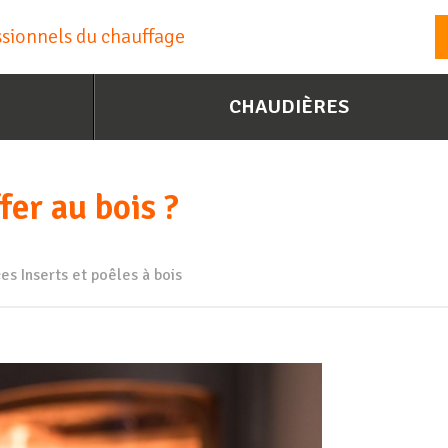
essionnels du chauffage
CHAUDIÈRES
fer au bois ?
ces
Inserts et poêles à bois