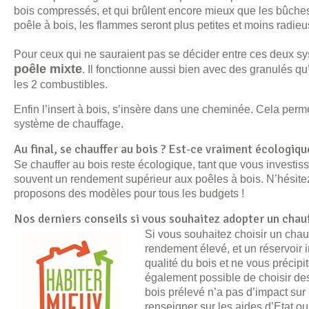
bois compressés, et qui brûlent encore mieux que les bûches
poêle à bois, les flammes seront plus petites et moins radieu
Pour ceux qui ne sauraient pas se décider entre ces deux syst
poêle mixte
. Il fonctionne aussi bien avec des granulés q
les 2 combustibles.
Enfin l’insert à bois, s’insère dans une cheminée. Cela perme
système de chauffage.
Au final, se chauffer au bois ? Est-ce vraiment écologiqu
Se chauffer au bois reste écologique, tant que vous investi
souvent un rendement supérieur aux poêles à bois. N’hésitez 
proposons des modèles pour tous les budgets !
Nos derniers conseils si vous souhaitez adopter un chau
Si vous souhaitez choisir un chau
rendement élevé, et un réservoir 
qualité du bois et ne vous précipit
également possible de choisir des 
bois prélevé n’a pas d’impact sur
renseigner sur les aides d’Etat ou