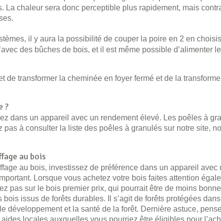
. La chaleur sera donc perceptible plus rapidement, mais contr
ses.
èmes, il y aura la possibilité de couper la poire en 2 en choisis
u’avec des bûches de bois, et il est même possible d’alimenter l
t de transformer la cheminée en foyer fermé et de la transformer
e ?
ssez dans un appareil avec un rendement élevé. Les poêles à gr
pas à consulter la liste des poêles à granulés sur notre site, n
ffage au bois
ffage au bois, investissez de préférence dans un appareil avec
important. Lorsque vous achetez votre bois faites attention égal
ez pas sur le bois premier prix, qui pourrait être de moins bonne q
bois issus de forêts durables. Il s’agit de forêts protégées dans
 le développement et la santé de la forêt. Dernière astuce, pens
 aides locales auxquelles vous pourriez être éligibles pour l’ach