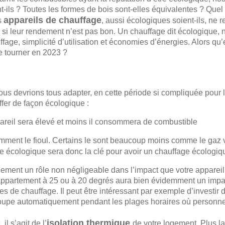
t-ils ? Toutes les formes de bois sont-elles équivalentes ? Quel
appareils de chauffage
s
, aussi écologiques soient-ils, ne 
 si leur rendement n’est pas bon. Un chauffage dit écologique, n
age, simplicité d’utilisation et économies d’énergies. Alors qu’e
se tourner en 2023 ?
 devrions tous adapter, en cette période si compliquée pour la
fer de façon écologique :
pareil sera élevé et moins il consommera de combustible
amment le fioul. Certains le sont beaucoup moins comme le gaz v
e écologique sera donc la clé pour avoir un chauffage écologiq
ement un rôle non négligeable dans l’impact que votre appareil
n appartement à 25 ou à 20 degrés aura bien évidemment un impac
s de chauffage. Il peut être intéressant par exemple d’investir 
coupe automatiquement pendant les plages horaires où personne
isolation thermique
l s’agit de l’
de votre logement. Plus l