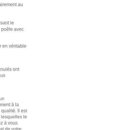
airement au
sant le
e poêle avec
 en véritable
anulés ont
ous
 un
ement à la
ualité. Il est
 lesquelles le
ez à vous
at de votre