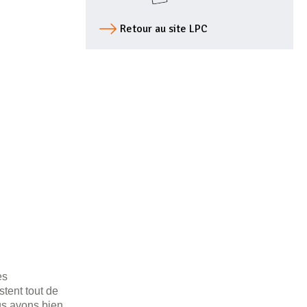
Retour au site LPC
es
stent tout de
ous avons bien