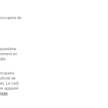
s’occupera de
nquantaine
tamment en
âts.
incipales
llicité de
 an. Le coût
re appareil
iste