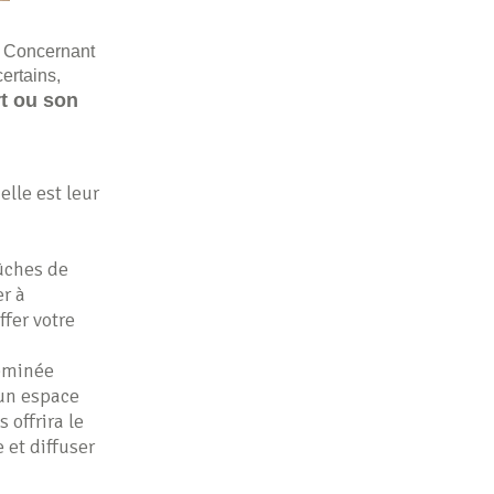
e. Concernant
certains,
rt ou son
elle est leur
bûches de
er à
ffer votre
heminée
 un espace
 offrira le
et diffuser