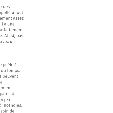
 : des
ppellera tout
nnement assez
il a une
 parfaitement
e. Ainsi, pas
 avec un
e poêle à
e du temps.
re peuvent
de
alement
pareil de
 à par
d’incendies.
 soin de