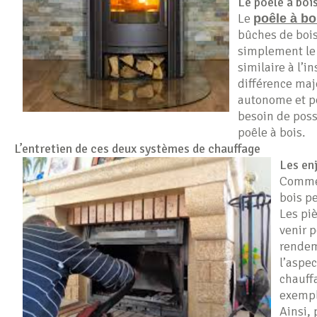
Le poêle à boi
Le
poêle à b
bûches de bois
simplement le 
similaire à l’i
différence maj
autonome et po
besoin de poss
poêle à bois.
L’entretien de ces deux systèmes de chauffage
Les enj
Comme t
bois p
Les pi
venir 
rendem
l’aspec
chauff
exempl
Ainsi, 