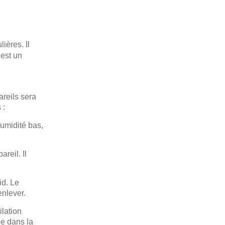
ières. Il
 est un
areils sera
 :
humidité bas,
reil. Il
id. Le
enlever.
ilation
ée dans la