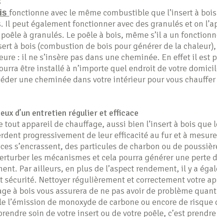
s
fonctionne avec le même combustible que l’insert à bois
ois
. Il peut également fonctionner avec des granulés et on l’a
poêle à granulés. Le poêle à bois, même s’il a un fonctio
nsert à bois (combustion de bois pour générer de la chaleur), 
eure : il ne s’insère pas dans une cheminée. En effet il est
urra être installé à n’importe quel endroit de votre domicil
éder une cheminée dans votre intérieur pour vous chauffer
eux d’un entretien régulier et efficace
out appareil de chauffage, aussi bien l’insert à bois que l
erdent progressivement de leur efficacité au fur et à mesur
èces s’encrassent, des particules de charbon ou de poussiè
perturber les mécanismes et cela pourra générer une perte 
ent. Par ailleurs, en plus de l’aspect rendement, il y a ég
t sécurité. Nettoyer régulièrement et correctement votre ap
age à bois vous assurera de ne pas avoir de problème quant
e l’émission de monoxyde de carbone ou encore de risque 
prendre soin de votre insert ou de votre poêle, c’est prendre