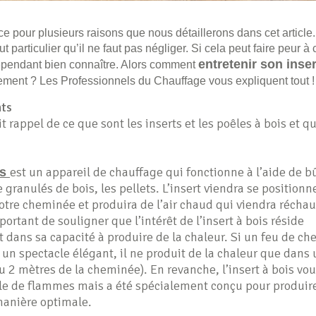
 ce pour plusieurs raisons que nous détaillerons dans cet articl
t particulier qu’il ne faut pas négliger. Si cela peut faire peur à 
entretenir son inse
 cependant bien connaître. Alors comment
rement ? Les Professionnels du Chauffage vous expliquent tout !
nts
t rappel de ce que sont les inserts et les poêles à bois et qu
est un appareil de chauffage qui fonctionne à l’aide de 
is
 granulés de bois, les pellets. L’insert viendra se positionn
votre cheminée et produira de l’air chaud qui viendra réchau
mportant de souligner que l’intérêt de l’insert à bois réside
 dans sa capacité à produire de la chaleur. Si un feu de c
e un spectacle élégant, il ne produit de la chaleur que dans
ou 2 mètres de la cheminée). En revanche, l’insert à bois vous
 de flammes mais a été spécialement conçu pour produire 
manière optimale.