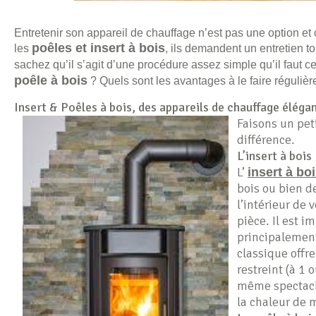
Entretenir son appareil de chauffage n’est pas une option et
poêles et insert à bois
les
, ils demandent un entretien tou
sachez qu’il s’agit d’une procédure assez simple qu’il faut
poêle à bois
? Quels sont les avantages à le faire réguliè
Insert & Poêles à bois, des appareils de chauffage éléga
Faisons un peti
différence.
L’insert à bois
L’
insert à bo
bois ou bien de
l’intérieur de 
pièce. Il est i
principalement
classique offr
restreint (à 1 
même spectacle
la chaleur de 