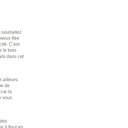
s souhaitez
mieux être
cité. C’est
z le bois
ils dans cet
 ailleurs,
pe de
car la
e vous
 des
e à fioul en