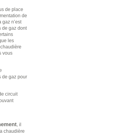
lus de place
gmentation de
à gaz n’est
s de gaz dont
ertains
que les
 chaudière
us vous
e
s de gaz pour
e circuit
pouvant
nnement
, il
la chaudière