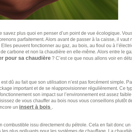
ne savez plus quoi en penser d’un point de vue écologique. Vou
renons parfaitement. Alors avant de passer à la caisse, il vaut 
lles peuvent fonctionner au gaz, au bois, au fioul ou à l’électri
 de carbone et non la chaudière en elle-même. Alors entre le ga
er pour sa chaudière
? C’est ce que nous allons voir en déta
est dû au fait que son utilisation n’est pas forcément simple. Par
ockage important et de se réapprovisionner régulièrement. Ce ty
fonctionnement son impact sur l’environnement est assez faible 
sissez de vous chauffer au bois nous vous conseillons plutôt d
insert à bois
encore un
.
un combustible issu directement du pétrole. Cela en fait donc un
 les plus polluants pour les systèmes de chauffage. La chaudièr