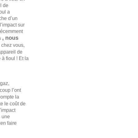
l de
oul a
che d’un
l’impact sur
é récemment
, nous
s
l
chez vous,
 appareil de
 fioul ! Et la
 gaz,
coup l’ont
 compte la
e le coût de
l’impact
s une
en faire