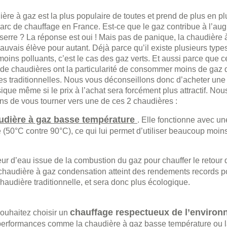
ère à gaz est la plus populaire de toutes et prend de plus en p
arc de chauffage en France. Est-ce que le gaz contribue à l’au
e serre ? La réponse est oui ! Mais pas de panique, la chaudière 
uvais élève pour autant. Déjà parce qu’il existe plusieurs type
moins polluants, c’est le cas des gaz verts. Et aussi parce que c
de chaudières ont la particularité de consommer moins de gaz 
es traditionnelles. Nous vous déconseillons donc d’acheter une
sique même si le prix à l’achat sera forcément plus attractif. No
ns de vous tourner vers une de ces 2 chaudières :
udière à gaz basse température
. Elle fonctionne avec un
e (50°C contre 90°C), ce qui lui permet d’utiliser beaucoup moin
apeur d’eau issue de la combustion du gaz pour chauffer le retour d
 la chaudière à gaz condensation atteint des rendements records 
chaudière traditionnelle, et sera donc plus écologique.
chauffage respectueux de l’enviro
 souhaitez choisir un
 performances comme la chaudière à gaz basse température ou 