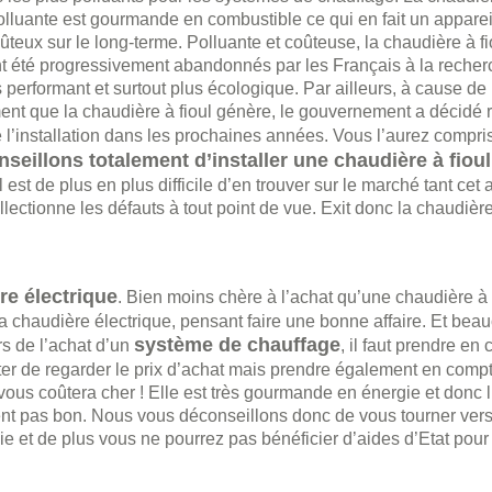
polluante est gourmande en combustible ce qui en fait un apparei
teux sur le long-terme. Polluante et coûteuse, la chaudière à fi
t été progressivement abandonnés par les Français à la recher
performant et surtout plus écologique. Par ailleurs, à cause de 
ent que la chaudière à fioul génère, le gouvernement a décid
e l’installation dans les prochaines années. Vous l’aurez compri
seillons totalement d’installer une chaudière à fiou
 il est de plus en plus difficile d’en trouver sur le marché tant cet
lectionne les défauts à tout point de vue. Exit donc la chaudière à
re électrique
. Bien moins chère à l’achat qu’une chaudière à
 chaudière électrique, pensant faire une bonne affaire. Et beau
système de chauffage
s de l’achat d’un
, il faut prendre en
nter de regarder le prix d’achat mais prendre également en compt
vous coûtera cher ! Elle est très gourmande en énergie et donc 
ement pas bon. Nous vous déconseillons donc de vous tourner ver
ie et de plus vous ne pourrez pas bénéficier d’aides d’Etat pour 